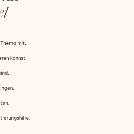
el
n Thema mit.
eren kannst.
ind.
ingen.
ten.
ierungshilfe.