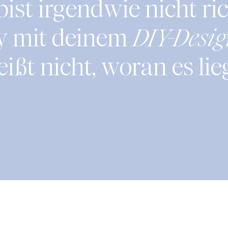
ist irgendwie nicht ri
y mit deinem
DIY-Desi
ißt nicht, woran es lie