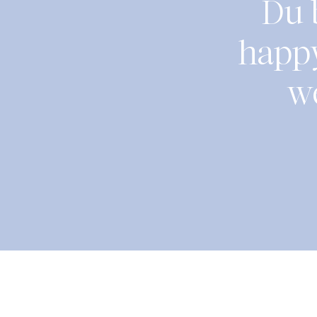
Du b
happ
we