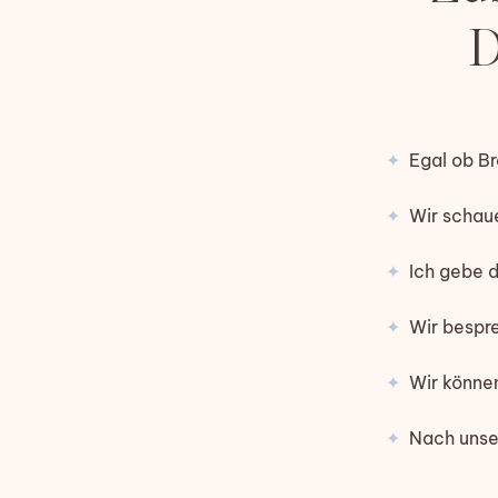
D
✦
Egal ob Br
✦
Wir schaue
✦
Ich gebe di
✦
Wir bespre
✦
Wir können 
✦
Nach unser