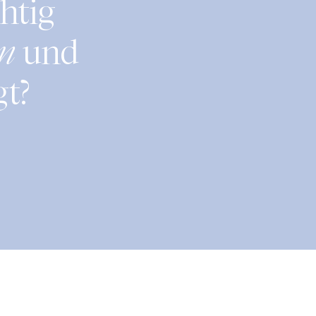
chtig
gn
und
gt?